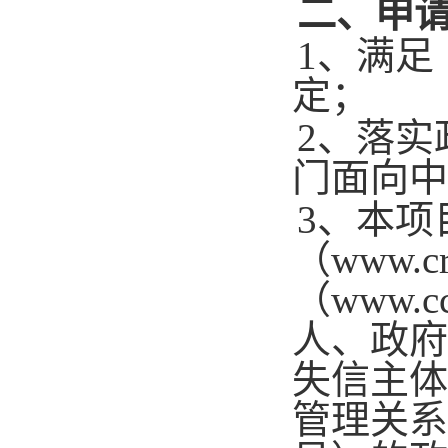
二、申
1、满
定；
2、落
门面向中
3、本项
（www.c
（www.
人、政府
失信主体
管理关系