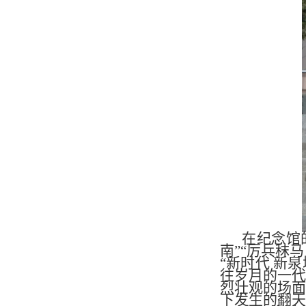
在纪念馆
南”“厉兵秣马
“新时代 新
往岁月的一
烈壮观的场
下发生的翻天