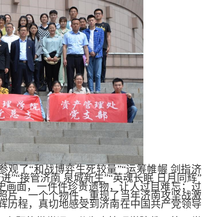
观了“和战博弈生死较量”“运筹帷幄 剑指济
进”“接管济南 泉城新生”“英魂长眠 日月同辉”
历史画面，一件件珍贵遗物，让人过目难忘；过
照片，一个个物件，重现了当年济南攻坚战激
辉历程，真切地感受到济南在中国共产党领导