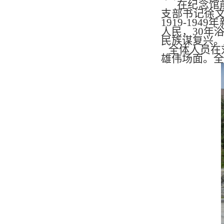
在纪念馆
支部书记徐
1919-1
人民，30年
民族谋复兴。
全体人员在
雄伟场面。