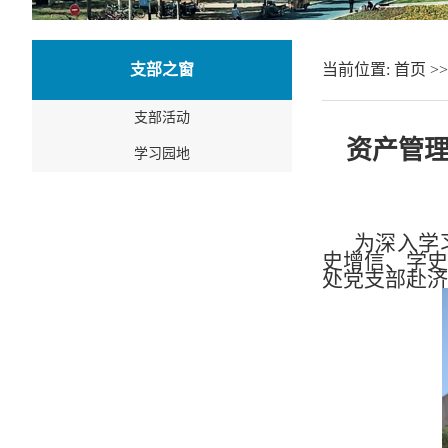
支部之窗
当前位置:
首页
>
支部活动
资产管理
学习园地
为深入学
史增信、学史
处党支部赴济