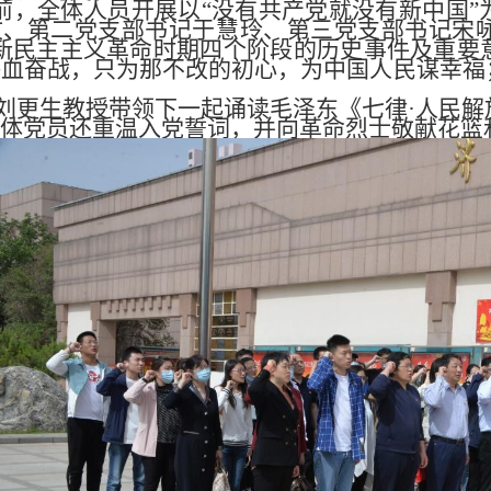
前，全体人员开展以“没有共产党就没有新中国”
文、第二党支部书记于慧玲、第三党支部书记宋
949年新民主主义革命时期四个阶段的历史事件及
浴血奋战，只为那不改的初心，为中国人民谋幸福
刘更生教授带领下一起诵读毛泽东《七律·人民解
全体党员还重温入党誓词，并向革命烈士敬献花篮