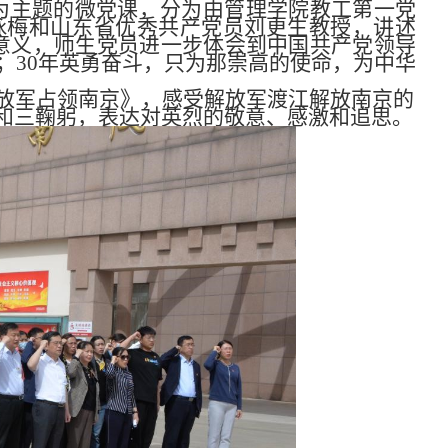
为主题的微党课，分为由管理学院教工第一党
咏梅和山东省优秀共产党员刘更生教授，讲述
重要意义，师生党员进一步体会到中国共产党领导
；30年英勇奋斗，只为那崇高的使命，为中华
放军占领南京》，感受解放军渡江解放南京的
和三鞠躬，表达对英烈的敬意、感激和追思。