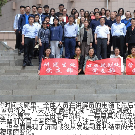
的时间长廊里，全体人员在讲解员的带领下先后参
 蓄势待发”“八天八夜 鏖战古城”“战略决战 凯歌行
泉城”8个展室。一份份事件资料，一幕幕真实的
代先辈们亲自手写的笔迹，让人注目深思。一张张
面，也全面展现了济南战役从发起到胜利结束的光
覆地的变化。